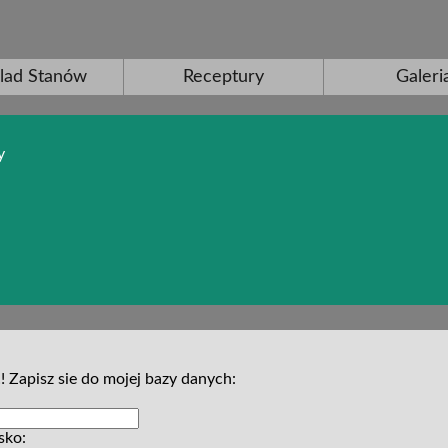
lad Stanów
Receptury
Galeri
y
!! Zapisz sie do mojej bazy danych:
sko: