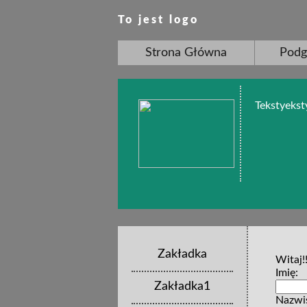
To jest logo
Strona Główna
Podg
Tekstyekst
Zakładka
Witaj!
Imię:
Zakładka1
Nazwi